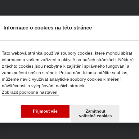
Informace o cookies na této stránce
1800
15
2700
10
3600
36
4500
10
5400
26
6300
9
7200
29
9000
12
10800
Tato webová stránka používá soubory cookies, které mohou sbírat
informace o vašem zařízení a aktivitě na našich stránkách. Některé
z těchto cookies jsou nezbytné k zajištění správného fungování a
zabezpečení našich stránek. Pokud nám k tomu udělíte souhlas,
můžeme navíc využívat analytické soubory cookies k měření
návštěvnosti a vylepšování našich stránek.
Zobrazit podrobné nastavení
Přijmout vše
Zamítnout
volitelné cookies