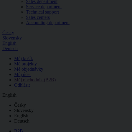
Sales department
Service department
Technical support
Sales centers
Accounting department
Česky
Slovensky
English
Deutsch
Můj košík
Mé projekty
Mé objednávky
Můj účet
Můj obchodník (B2B)
Odhlásit
English
Česky
Slovensky
English
Deutsch
B2B