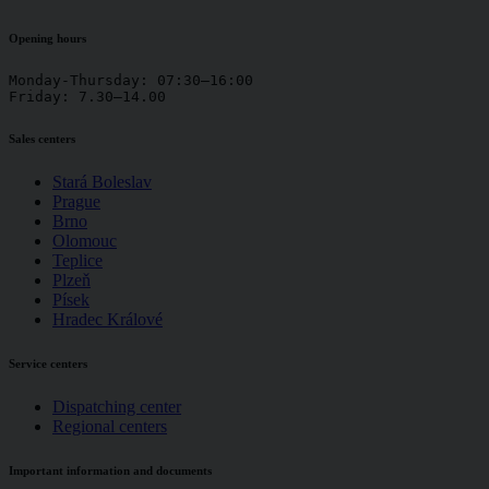
Opening hours
Monday-Thursday: 07:30–16:00

Friday: 7.30–14.00
Sales centers
Stará Boleslav
Prague
Brno
Olomouc
Teplice
Plzeň
Písek
Hradec Králové
Service centers
Dispatching center
Regional centers
Important information and documents