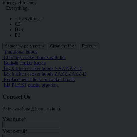
Energy efficiency
– Everything –
– Everything –
C
3
D
13
E
1
Traditional hoods
Chimney cooker hoods with fan
Built-in cooker hoods
Big kitchen cooker hoods NAZ/NAZ-D
Big kitchen cooker hoods ZAZZ/ZAZZ-D
Replacement filters for cooker hoods
ED PLAST plastic program
Contact Us
Pole označená
*
jsou povinná.
Your name
*
Your e-mail
*