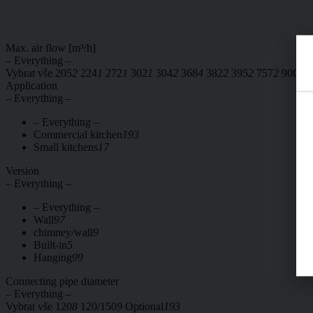
Max. air flow [m³/h]
– Everything –
Vybrat vše
205
2
224
1
272
1
302
1
304
2
368
4
382
2
395
2
757
2
900
10
Application
– Everything –
– Everything –
Commercial kitchen
193
Small kitchens
17
Version
– Everything –
– Everything –
Wall
97
chimney/wall
9
Built-in
5
Hanging
99
Connecting pipe diameter
– Everything –
Vybrat vše
120
8
120/150
9
Optional
193