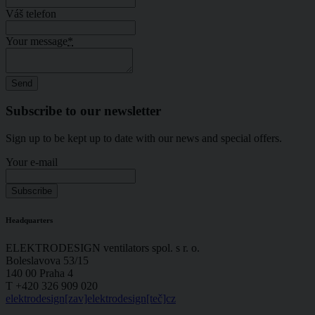
Váš telefon
Your message
*
Subscribe to our newsletter
Sign up to be kept up to date with our news and special offers.
Your e-mail
Headquarters
ELEKTRODESIGN ventilators spol. s r. o.
Boleslavova 53/15
140 00 Praha 4
T +420 326 909 020
elektrodesign[zav]elektrodesign[teč]cz