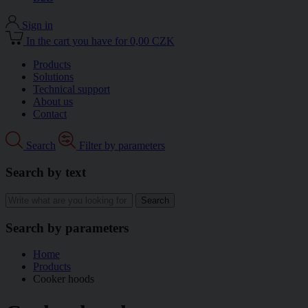
Sign in
In the cart you have for 0,00 CZK
Products
Solutions
Technical support
About us
Contact
Search
Filter by parameters
Search by text
Search by parameters
Home
Products
Cooker hoods