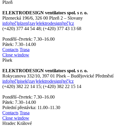
Plzeň
ELEKTRODESIGN ventilators spol. s r. o.
Plzenecká 196/6,
326 00 Plzeň 2 – Slovany
info[teč]plzen[zav]elektrodesign[teč]cz
(+420)
377 44 54 48; (+420) 377 43 13 68
Pondělí–čtvrtek: 7.30–16.00
Pátek: 7.30–14.00
Contacts
Trasa
Close window
Písek
ELEKTRODESIGN ventilators spol. s r. o.
Rokycanova 332/10,
397 01 Písek – Budějovické Předměstí
info[teč]pisek[zav]elektrodesign[teč]cz
(+420)
382 22 14 15; (+420) 382 22 15 14
Pondělí–čtvrtek: 7.30–16.00
Pátek: 7.30–14.00
Polední přestávka: 11.00–11.30
Contacts
Trasa
Close window
Hradec Králové