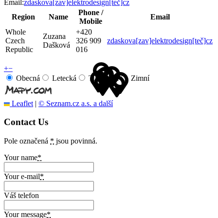
Email:
zdaskova[zav]elektrodesign[teč]cz
Phone /
Region
Name
Email
Mobile
Whole
+420
Zuzana
Czech
326 909
zdaskova[zav]elektrodesign[teč]cz
Dašková
Republic
016
+
−
Obecná
Letecká
Turistická
Zimní
Leaflet
|
© Seznam.cz a.s. a další
Contact Us
Pole označená
*
jsou povinná.
Your name
*
Your e-mail
*
Váš telefon
Your message
*