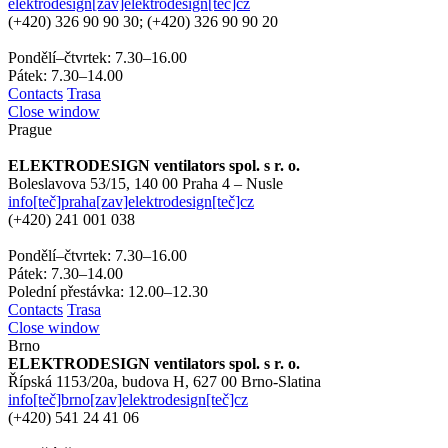
elektrodesign[zav]elektrodesign[teč]cz
(+420)
326 90 90 30; (+420) 326 90 90 20
Pondělí–čtvrtek: 7.30–16.00
Pátek: 7.30–14.00
Contacts
Trasa
Close window
Prague
ELEKTRODESIGN ventilators spol. s r. o.
Boleslavova 53/15,
140 00 Praha 4 – Nusle
info[teč]praha[zav]elektrodesign[teč]cz
(+420)
241 001 038
Pondělí–čtvrtek: 7.30–16.00
Pátek: 7.30–14.00
Polední přestávka: 12.00–12.30
Contacts
Trasa
Close window
Brno
ELEKTRODESIGN ventilators spol. s r. o.
Řípská 1153/20a, budova H,
627 00 Brno-Slatina
info[teč]brno[zav]elektrodesign[teč]cz
(+420)
541 24 41 06