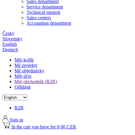
Sales department
Service department
Technical support
Sales centers
Accounting department
Česky
Slovensky
English
Deutsch
Můj košík
Mé projekty
Mé objednávky
Můj účet
Můj obchodník (B2B)
Odhlásit
B2B
Sign in
In the cart you have for 0,00 CZK