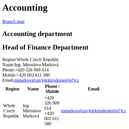
Accounting
Branch map
Accounting department
Head of Finance Department
Region:
Whole Czech Republic
Name:
Ing. Miroslava Marková
Phone:
+420 326 909 014
Mobile:
+420 602 611 580
Email:
mmarkova[zav]elektrodesign[teč]cz
Phone /
Region
Name
Email
Mobile
+420
326 909
Whole
Ing.
014
Czech
Miroslava
mmarkova[zav]elektrodesign[teč]cz
+420
Republic
Marková
602 611
580