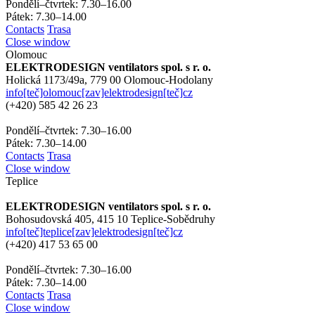
Pondělí–čtvrtek: 7.30–16.00
Pátek: 7.30–14.00
Contacts
Trasa
Close window
Olomouc
ELEKTRODESIGN ventilators spol. s r. o.
Holická 1173/49a,
779 00 Olomouc-Hodolany
info[teč]olomouc[zav]elektrodesign[teč]cz
(+420)
585 42 26 23
Pondělí–čtvrtek: 7.30–16.00
Pátek: 7.30–14.00
Contacts
Trasa
Close window
Teplice
ELEKTRODESIGN ventilators spol. s r. o.
Bohosudovská 405,
415 10 Teplice-Sobědruhy
info[teč]teplice[zav]elektrodesign[teč]cz
(+420)
417 53 65 00
Pondělí–čtvrtek: 7.30–16.00
Pátek: 7.30–14.00
Contacts
Trasa
Close window