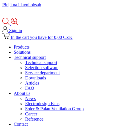
Přejít na hlavní obsah
Sign in
In the cart you have for 0,00 CZK
Products
Solutions
Technical support
Technical support
Selection software
Service department
Downloads
Articles
FAQ
About us
News
Electrodesign Fans
Soler & Palau Ventilation Group
Career
Reference
Contact