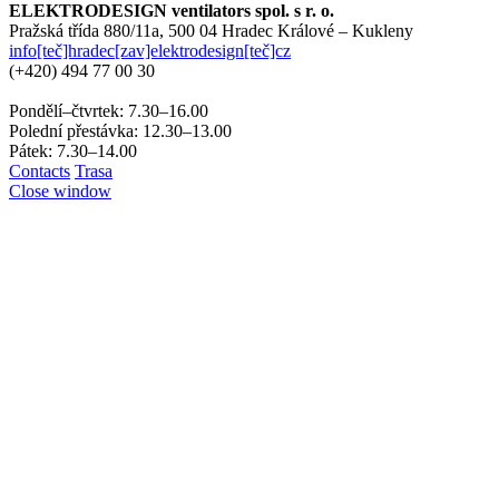
ELEKTRODESIGN ventilators spol. s r. o.
Pražská třída 880/11a,
500 04 Hradec Králové – Kukleny
info[teč]hradec[zav]elektrodesign[teč]cz
(+420)
494 77 00 30
Pondělí–čtvrtek: 7.30–16.00
Polední přestávka: 12.30–13.00
Pátek: 7.30–14.00
Contacts
Trasa
Close window