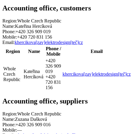
Accounting office, customers
Region:
Whole Czech Republic
Name:
Kateřina Hercíková
Phone:
+420 326 909 019
Mobile:
+420 720 831 156
Email:
khercikova[zav]elektrodesign[teč]cz
Phone /
Region
Name
Email
Mobile
+420
326 909
Whole
Kateřina
019
Czech
khercikova[zav]elektrodesign[teč]cz
Hercíková
+420
Republic
720 831
156
Accounting office, suppliers
Region:
Whole Czech Republic
Name:
Zuzana Dašková
Phone:
+420 326 909 016
Mobile:
—