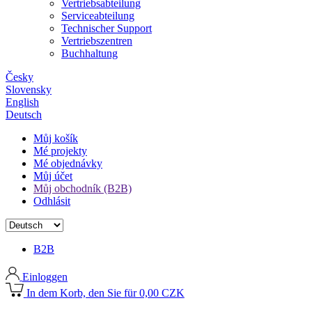
Vertriebsabteilung
Serviceabteilung
Technischer Support
Vertriebszentren
Buchhaltung
Česky
Slovensky
English
Deutsch
Můj košík
Mé projekty
Mé objednávky
Můj účet
Můj obchodník (B2B)
Odhlásit
B2B
Einloggen
In dem Korb, den Sie für 0,00 CZK