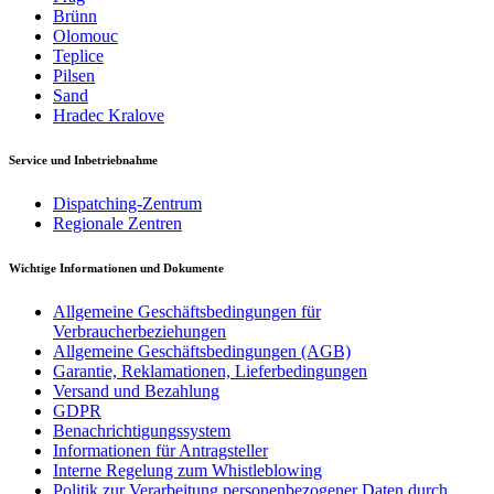
Brünn
Olomouc
Teplice
Pilsen
Sand
Hradec Kralove
Service und Inbetriebnahme
Dispatching-Zentrum
Regionale Zentren
Wichtige Informationen und Dokumente
Allgemeine Geschäftsbedingungen für
Verbraucherbeziehungen
Allgemeine Geschäftsbedingungen (AGB)
Garantie, Reklamationen, Lieferbedingungen
Versand und Bezahlung
GDPR
Benachrichtigungssystem
Informationen für Antragsteller
Interne Regelung zum Whistleblowing
Politik zur Verarbeitung personenbezogener Daten durch