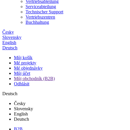
Vertriebsabteilung
Serviceabteilung
Technischer Support
Vertriebszentren
Buchhaltung
Česky
Slovensky
English
Deutsch
Můj košík
Mé projekty
Mé objednávky
Můj účet
Můj obchodník (B2B)
Odhlásit
Deutsch
Česky
Slovensky
English
Deutsch
B2B