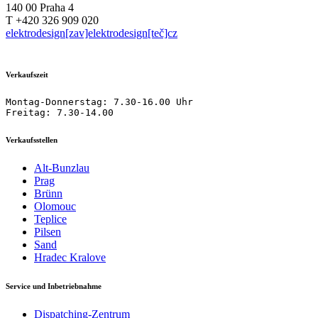
140 00 Praha 4
T +420 326 909 020
elektrodesign[zav]elektrodesign[teč]cz
Verkaufszeit
Montag-Donnerstag: 7.30-16.00 Uhr

Freitag: 7.30-14.00
Verkaufsstellen
Alt-Bunzlau
Prag
Brünn
Olomouc
Teplice
Pilsen
Sand
Hradec Kralove
Service und Inbetriebnahme
Dispatching-Zentrum