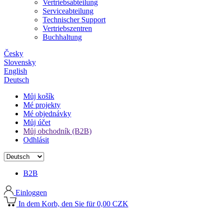
Vertriebsabteilung
Serviceabteilung
Technischer Support
Vertriebszentren
Buchhaltung
Česky
Slovensky
English
Deutsch
Můj košík
Mé projekty
Mé objednávky
Můj účet
Můj obchodník (B2B)
Odhlásit
B2B
Einloggen
In dem Korb, den Sie für 0,00 CZK