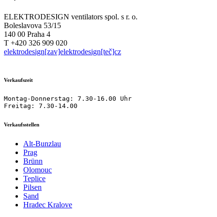
ELEKTRODESIGN ventilators spol. s r. o.
Boleslavova 53/15
140 00 Praha 4
T +420 326 909 020
elektrodesign[zav]elektrodesign[teč]cz
Verkaufszeit
Montag-Donnerstag: 7.30-16.00 Uhr

Freitag: 7.30-14.00
Verkaufsstellen
Alt-Bunzlau
Prag
Brünn
Olomouc
Teplice
Pilsen
Sand
Hradec Kralove