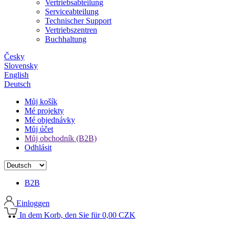
Vertriebsabteilung
Serviceabteilung
Technischer Support
Vertriebszentren
Buchhaltung
Česky
Slovensky
English
Deutsch
Můj košík
Mé projekty
Mé objednávky
Můj účet
Můj obchodník (B2B)
Odhlásit
B2B
Einloggen
In dem Korb, den Sie für 0,00 CZK