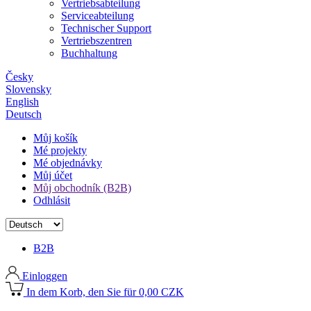
Vertriebsabteilung
Serviceabteilung
Technischer Support
Vertriebszentren
Buchhaltung
Česky
Slovensky
English
Deutsch
Můj košík
Mé projekty
Mé objednávky
Můj účet
Můj obchodník (B2B)
Odhlásit
B2B
Einloggen
In dem Korb, den Sie für 0,00 CZK