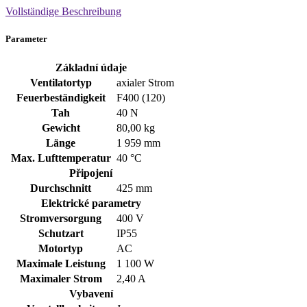
Vollständige Beschreibung
Parameter
Základní údaje
Ventilatortyp
axialer Strom
Feuerbeständigkeit
F400 (120)
Tah
40 N
Gewicht
80,00 kg
Länge
1 959 mm
Max. Lufttemperatur
40 °C
Připojení
Durchschnitt
425 mm
Elektrické parametry
Stromversorgung
400
V
Schutzart
IP55
Motortyp
AC
Maximale Leistung
1 100 W
Maximaler Strom
2,40 A
Vybavení