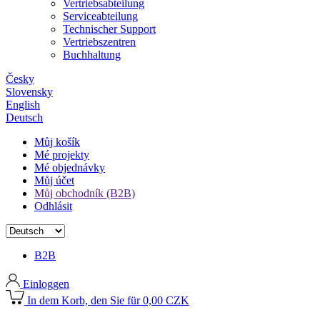
Vertriebsabteilung
Serviceabteilung
Technischer Support
Vertriebszentren
Buchhaltung
Česky
Slovensky
English
Deutsch
Můj košík
Mé projekty
Mé objednávky
Můj účet
Můj obchodník (B2B)
Odhlásit
B2B
Einloggen
In dem Korb, den Sie für 0,00 CZK