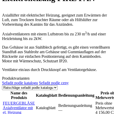
Axiallüfter mit elektrischer Heizung, geeignet zum Erwärmen der
Luft, zum Trocknen feuchter Räume oder als Hilfslüfter zur
Vorbereitung des Kamins für das Anzünden.
3
Axialventilatoren mit einem Luftstrom bis zu 230 m
/h und einer
Heizleistung bis zu 2kW.
Das Gehäuse ist aus Stahlblech gefertigt, es gibt einen verstellbaren
Standfuß aus Stahlrohr am Gehäuse und Gummiauflagen auf der
Rückseite zur einfachen Positionierung auf dem Kaminboden.
Motor mit Wärmeschutz, Schutzart IP20.
Ventilator ein/aus durch Druckknopf am Ventilatorgehäuse.
Produktvarianten
Seřadit podle katalogu
Seřadit podle ceny
Name des
Preis o
Katalogblatt
Bedienungsanleitung
Produkts
Mehrwerts
FEUERGEBLÄSE
Preis ohne
Bedienungsanleitung
Axialventilator mit
Katalogblatt
Mehrwertst
–⁠–⁠
el. Heizung
4 156,00 