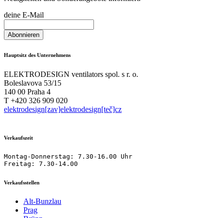
deine E-Mail
Hauptsitz des Unternehmens
ELEKTRODESIGN ventilators spol. s r. o.
Boleslavova 53/15
140 00 Praha 4
T +420 326 909 020
elektrodesign[zav]elektrodesign[teč]cz
Verkaufszeit
Montag-Donnerstag: 7.30-16.00 Uhr

Freitag: 7.30-14.00
Verkaufsstellen
Alt-Bunzlau
Prag