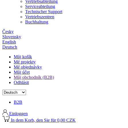
Vertriebsabteilung
Serviceabteilung
Technischer Support
Vertriebszentren
Buchhaltung
Česky
Slovensky
English
Deutsch
Můj košík
Mé projekty
Mé objednávky
Můj účet
Můj obchodník (B2B)
Odhlásit
B2B
Einloggen
In dem Korb, den Sie für 0,00 CZK