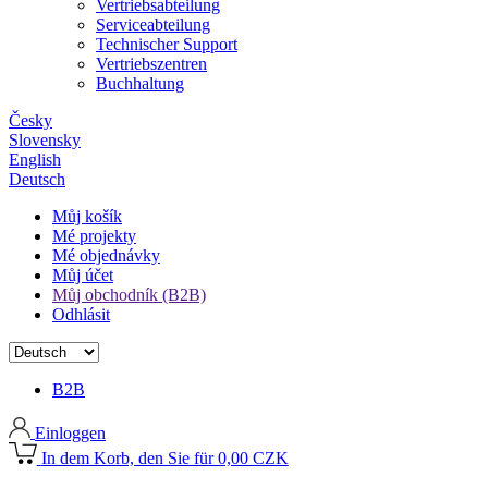
Vertriebsabteilung
Serviceabteilung
Technischer Support
Vertriebszentren
Buchhaltung
Česky
Slovensky
English
Deutsch
Můj košík
Mé projekty
Mé objednávky
Můj účet
Můj obchodník (B2B)
Odhlásit
B2B
Einloggen
In dem Korb, den Sie für 0,00 CZK