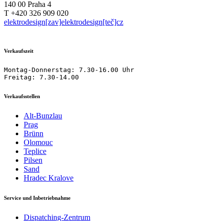
140 00 Praha 4
T +420 326 909 020
elektrodesign[zav]elektrodesign[teč]cz
Verkaufszeit
Montag-Donnerstag: 7.30-16.00 Uhr

Freitag: 7.30-14.00
Verkaufsstellen
Alt-Bunzlau
Prag
Brünn
Olomouc
Teplice
Pilsen
Sand
Hradec Kralove
Service und Inbetriebnahme
Dispatching-Zentrum