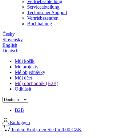
Vertriebsabteilung
Serviceabteilung
Technischer Support
Vertriebszentren
Buchhaltung
Česky
Slovensky
English
Deutsch
Můj košík
Mé projekty
Mé objednávky
Můj účet
Můj obchodník (B2B)
Odhlásit
B2B
Einloggen
In dem Korb, den Sie für 0,00 CZK