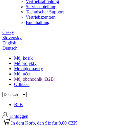
Vertriebsabteilung
Serviceabteilung
Technischer Support
Vertriebszentren
Buchhaltung
Česky
Slovensky
English
Deutsch
Můj košík
Mé projekty
Mé objednávky
Můj účet
Můj obchodník (B2B)
Odhlásit
B2B
Einloggen
In dem Korb, den Sie für 0,00 CZK