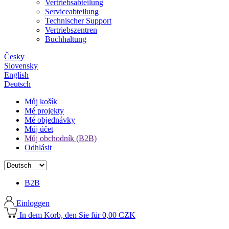
Vertriebsabteilung
Serviceabteilung
Technischer Support
Vertriebszentren
Buchhaltung
Česky
Slovensky
English
Deutsch
Můj košík
Mé projekty
Mé objednávky
Můj účet
Můj obchodník (B2B)
Odhlásit
B2B
Einloggen
In dem Korb, den Sie für 0,00 CZK