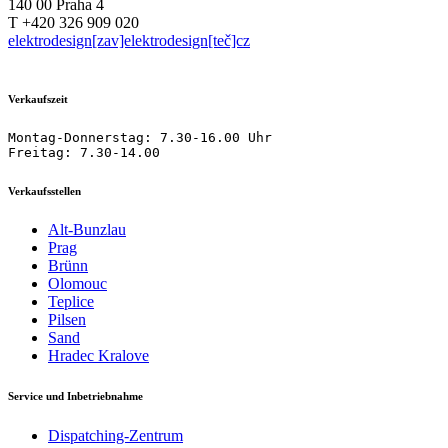
140 00 Praha 4
T +420 326 909 020
elektrodesign[zav]elektrodesign[teč]cz
Verkaufszeit
Montag-Donnerstag: 7.30-16.00 Uhr

Freitag: 7.30-14.00
Verkaufsstellen
Alt-Bunzlau
Prag
Brünn
Olomouc
Teplice
Pilsen
Sand
Hradec Kralove
Service und Inbetriebnahme
Dispatching-Zentrum