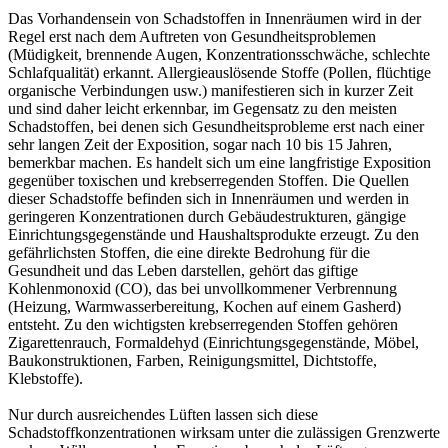
Das Vorhandensein von Schadstoffen in Innenräumen wird in der
Regel erst nach dem Auftreten von Gesundheitsproblemen
(Müdigkeit, brennende Augen, Konzentrationsschwäche, schlechte
Schlafqualität) erkannt. Allergieauslösende Stoffe (Pollen, flüchtige
organische Verbindungen usw.) manifestieren sich in kurzer Zeit
und sind daher leicht erkennbar, im Gegensatz zu den meisten
Schadstoffen, bei denen sich Gesundheitsprobleme erst nach einer
sehr langen Zeit der Exposition, sogar nach 10 bis 15 Jahren,
bemerkbar machen. Es handelt sich um eine langfristige Exposition
gegenüber toxischen und krebserregenden Stoffen. Die Quellen
dieser Schadstoffe befinden sich in Innenräumen und werden in
geringeren Konzentrationen durch Gebäudestrukturen, gängige
Einrichtungsgegenstände und Haushaltsprodukte erzeugt. Zu den
gefährlichsten Stoffen, die eine direkte Bedrohung für die
Gesundheit und das Leben darstellen, gehört das giftige
Kohlenmonoxid (CO), das bei unvollkommener Verbrennung
(Heizung, Warmwasserbereitung, Kochen auf einem Gasherd)
entsteht. Zu den wichtigsten krebserregenden Stoffen gehören
Zigarettenrauch, Formaldehyd (Einrichtungsgegenstände, Möbel,
Baukonstruktionen, Farben, Reinigungsmittel, Dichtstoffe,
Klebstoffe).
Nur durch ausreichendes Lüften lassen sich diese
Schadstoffkonzentrationen wirksam unter die zulässigen Grenzwerte