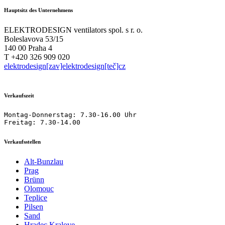
Hauptsitz des Unternehmens
ELEKTRODESIGN ventilators spol. s r. o.
Boleslavova 53/15
140 00 Praha 4
T +420 326 909 020
elektrodesign[zav]elektrodesign[teč]cz
Verkaufszeit
Montag-Donnerstag: 7.30-16.00 Uhr

Freitag: 7.30-14.00
Verkaufsstellen
Alt-Bunzlau
Prag
Brünn
Olomouc
Teplice
Pilsen
Sand
Hradec Kralove