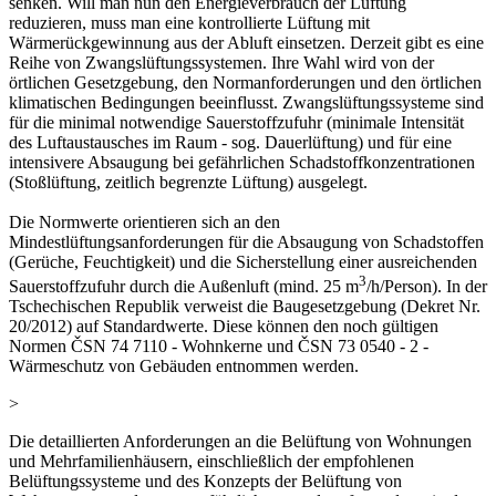
senken. Will man nun den Energieverbrauch der Lüftung
reduzieren, muss man eine kontrollierte Lüftung mit
Wärmerückgewinnung aus der Abluft einsetzen. Derzeit gibt es eine
Reihe von Zwangslüftungssystemen. Ihre Wahl wird von der
örtlichen Gesetzgebung, den Normanforderungen und den örtlichen
klimatischen Bedingungen beeinflusst. Zwangslüftungssysteme sind
für die minimal notwendige Sauerstoffzufuhr (minimale Intensität
des Luftaustausches im Raum - sog. Dauerlüftung) und für eine
intensivere Absaugung bei gefährlichen Schadstoffkonzentrationen
(Stoßlüftung, zeitlich begrenzte Lüftung) ausgelegt.
Die Normwerte orientieren sich an den
Mindestlüftungsanforderungen für die Absaugung von Schadstoffen
(Gerüche, Feuchtigkeit) und die Sicherstellung einer ausreichenden
3
Sauerstoffzufuhr durch die Außenluft (mind. 25 m
/h/Person). In der
Tschechischen Republik verweist die Baugesetzgebung (Dekret Nr.
20/2012) auf Standardwerte. Diese können den noch gültigen
Normen ČSN 74 7110 - Wohnkerne und ČSN 73 0540 - 2 -
Wärmeschutz von Gebäuden entnommen werden.
>
Die detaillierten Anforderungen an die Belüftung von Wohnungen
und Mehrfamilienhäusern, einschließlich der empfohlenen
Belüftungssysteme und des Konzepts der Belüftung von