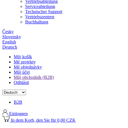
Vertriebsabteilung
Serviceabteilung
Technischer Support
Vertriebszentren
Buchhaltung
Česky
Slovensky
English
Deutsch
Můj košík
Mé projekty
Mé objednávky
Můj účet
Můj obchodník (B2B)
Odhlásit
B2B
Einloggen
In dem Korb, den Sie für 0,00 CZK