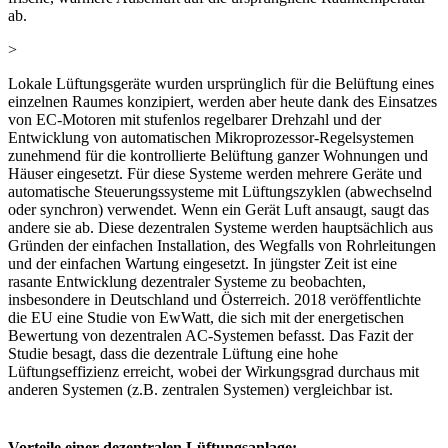
ab.
>
Lokale Lüftungsgeräte wurden ursprünglich für die Belüftung eines
einzelnen Raumes konzipiert, werden aber heute dank des Einsatzes
von EC-Motoren mit stufenlos regelbarer Drehzahl und der
Entwicklung von automatischen Mikroprozessor-Regelsystemen
zunehmend für die kontrollierte Belüftung ganzer Wohnungen und
Häuser eingesetzt. Für diese Systeme werden mehrere Geräte und
automatische Steuerungssysteme mit Lüftungszyklen (abwechselnd
oder synchron) verwendet. Wenn ein Gerät Luft ansaugt, saugt das
andere sie ab. Diese dezentralen Systeme werden hauptsächlich aus
Gründen der einfachen Installation, des Wegfalls von Rohrleitungen
und der einfachen Wartung eingesetzt. In jüngster Zeit ist eine
rasante Entwicklung dezentraler Systeme zu beobachten,
insbesondere in Deutschland und Österreich. 2018 veröffentlichte
die EU eine Studie von EwWatt, die sich mit der energetischen
Bewertung von dezentralen AC-Systemen befasst. Das Fazit der
Studie besagt, dass die dezentrale Lüftung eine hohe
Lüftungseffizienz erreicht, wobei der Wirkungsgrad durchaus mit
anderen Systemen (z.B. zentralen Systemen) vergleichbar ist.
Vorteile einer dezentralen Lüftungsanlage: