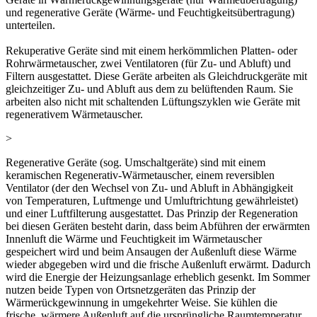
und regenerative Geräte (Wärme- und Feuchtigkeitsübertragung)
unterteilen.
Rekuperative Geräte sind mit einem herkömmlichen Platten- oder
Rohrwärmetauscher, zwei Ventilatoren (für Zu- und Abluft) und
Filtern ausgestattet. Diese Geräte arbeiten als Gleichdruckgeräte mit
gleichzeitiger Zu- und Abluft aus dem zu belüftenden Raum. Sie
arbeiten also nicht mit schaltenden Lüftungszyklen wie Geräte mit
regenerativem Wärmetauscher.
>
Regenerative Geräte (sog. Umschaltgeräte) sind mit einem
keramischen Regenerativ-Wärmetauscher, einem reversiblen
Ventilator (der den Wechsel von Zu- und Abluft in Abhängigkeit
von Temperaturen, Luftmenge und Umluftrichtung gewährleistet)
und einer Luftfilterung ausgestattet. Das Prinzip der Regeneration
bei diesen Geräten besteht darin, dass beim Abführen der erwärmten
Innenluft die Wärme und Feuchtigkeit im Wärmetauscher
gespeichert wird und beim Ansaugen der Außenluft diese Wärme
wieder abgegeben wird und die frische Außenluft erwärmt. Dadurch
wird die Energie der Heizungsanlage erheblich gesenkt. Im Sommer
nutzen beide Typen von Ortsnetzgeräten das Prinzip der
Wärmerückgewinnung in umgekehrter Weise. Sie kühlen die
frische, wärmere Außenluft auf die ursprüngliche Raumtemperatur