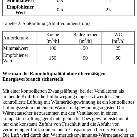
Minimalwert
0.3
15
Empfohlener
0.5
25
Wert
Tabelle 2: Stoßlüftung (Abluftvolumenstrom)
Küche
Badezimmer
WC
Anforderung
3
3
3
[m
/h]
[m
/h]
[m
/h]
Minimalwert
100
50
25
Empfohlener
150
90
50
Wert
Wie man die Raumluftqualität ohne übermäßigen
Energieverbrauch sicherstellt
Mit einer kontrollierten Zwangslüftung, bei der Ventilatoren als
treibende Kraft für die Luftbewegung eingesetzt werden. Die
kontrollierte Lüftung mit Wärmerückgewinnung ist ein kontrolliertes
Lüftungssystem mit einem Wärmerückgewinnungsregister. Der
Wärmetauscher ist zusammen mit den Ventilatoren in einem
kompakten Lüftungsgerät untergebracht. Dies gewährleistet nicht
nur eine konstante Zufuhr von Frischluft und die Abfuhr von
verunreinigter Luft, sondern auch Einsparungen bei der Heizung.
Die Luft wird durch den Wärmerückgewinnungs-Wärmetauscher zu