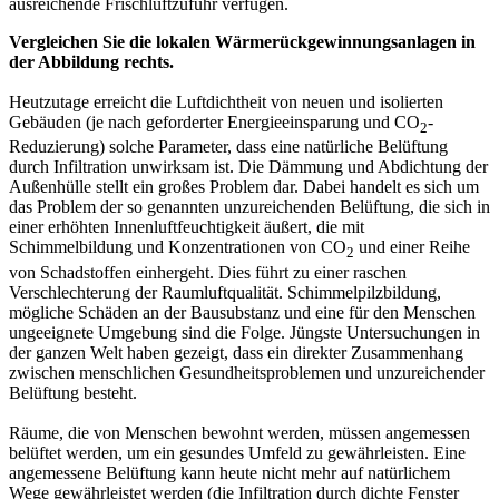
ausreichende Frischluftzufuhr verfügen.
Vergleichen Sie die lokalen Wärmerückgewinnungsanlagen in
der Abbildung rechts.
Heutzutage erreicht die Luftdichtheit von neuen und isolierten
Gebäuden (je nach geforderter Energieeinsparung und CO
-
2
Reduzierung) solche Parameter, dass eine natürliche Belüftung
durch Infiltration unwirksam ist. Die Dämmung und Abdichtung der
Außenhülle stellt ein großes Problem dar. Dabei handelt es sich um
das Problem der so genannten unzureichenden Belüftung, die sich in
einer erhöhten Innenluftfeuchtigkeit äußert, die mit
Schimmelbildung und Konzentrationen von CO
und einer Reihe
2
von Schadstoffen einhergeht. Dies führt zu einer raschen
Verschlechterung der Raumluftqualität. Schimmelpilzbildung,
mögliche Schäden an der Bausubstanz und eine für den Menschen
ungeeignete Umgebung sind die Folge. Jüngste Untersuchungen in
der ganzen Welt haben gezeigt, dass ein direkter Zusammenhang
zwischen menschlichen Gesundheitsproblemen und unzureichender
Belüftung besteht.
Räume, die von Menschen bewohnt werden, müssen angemessen
belüftet werden, um ein gesundes Umfeld zu gewährleisten. Eine
angemessene Belüftung kann heute nicht mehr auf natürlichem
Wege gewährleistet werden (die Infiltration durch dichte Fenster