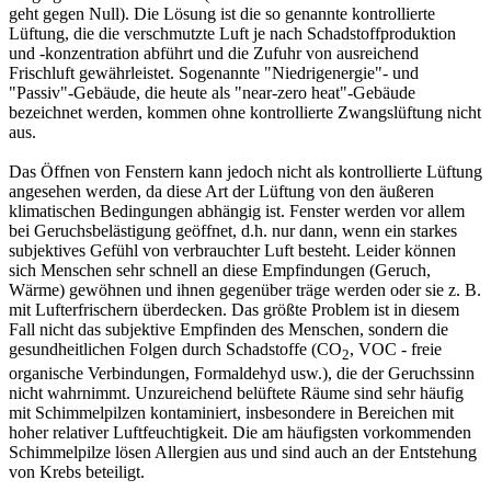
geht gegen Null). Die Lösung ist die so genannte kontrollierte
Lüftung, die die verschmutzte Luft je nach Schadstoffproduktion
und -konzentration abführt und die Zufuhr von ausreichend
Frischluft gewährleistet. Sogenannte "Niedrigenergie"- und
"Passiv"-Gebäude, die heute als "near-zero heat"-Gebäude
bezeichnet werden, kommen ohne kontrollierte Zwangslüftung nicht
aus.
Das Öffnen von Fenstern kann jedoch nicht als kontrollierte Lüftung
angesehen werden, da diese Art der Lüftung von den äußeren
klimatischen Bedingungen abhängig ist. Fenster werden vor allem
bei Geruchsbelästigung geöffnet, d.h. nur dann, wenn ein starkes
subjektives Gefühl von verbrauchter Luft besteht. Leider können
sich Menschen sehr schnell an diese Empfindungen (Geruch,
Wärme) gewöhnen und ihnen gegenüber träge werden oder sie z. B.
mit Lufterfrischern überdecken. Das größte Problem ist in diesem
Fall nicht das subjektive Empfinden des Menschen, sondern die
gesundheitlichen Folgen durch Schadstoffe (CO
, VOC - freie
2
organische Verbindungen, Formaldehyd usw.), die der Geruchssinn
nicht wahrnimmt. Unzureichend belüftete Räume sind sehr häufig
mit Schimmelpilzen kontaminiert, insbesondere in Bereichen mit
hoher relativer Luftfeuchtigkeit. Die am häufigsten vorkommenden
Schimmelpilze lösen Allergien aus und sind auch an der Entstehung
von Krebs beteiligt.