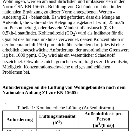
Wohnungen, werden am ausführlichsten und umfassendsten in der
Norm ČSN EN 15665 - Belüftung von Gebäuden mit den in der
nationalen Ergänzung zu dieser Norm angegebenen Werten -
Änderung Z1 - behandelt. Es wird gefordert, dass die Menge an
Außenluft, die während der Belegung ausgetauscht wird, 25 m3/h
pro Person beträgt, oder dass ein Mindestluftaustausch (0,3 bis
0,5).h-1 stattfindet. Kohlendioxid (CO
) wird als Indikator für die
2
Qualität des Innenraumklimas verwendet, dessen Konzentration in
der Innenraumluft 1500 ppm nicht überschreiten darf (dies ist eine
erheblich abgeschwächte Anforderung, der ursprüngliche Grenzwert
lag bei 1000 ppm). CO
wird als ein wesentlicher Schadstoff
2
bezeichnet. Obwohl es nicht gerochen wird, trägt es zu Unwohlsein,
Müdigkeit, Konzentrationsschwäche und gesundheitlichen
Problemen bei.
Anforderungen an die Lüftung von Wohngebäuden nach dem
Nationalen Anhang Z1 zur EN 15665:
. .
Tabelle 1: Kontinuierliche Lüftung (Außenluftstrom)
Außenluftdosis pro
Lüftungsintensität
Person
Anforderung
-1
(h
)
3
[m
/(h-os)]