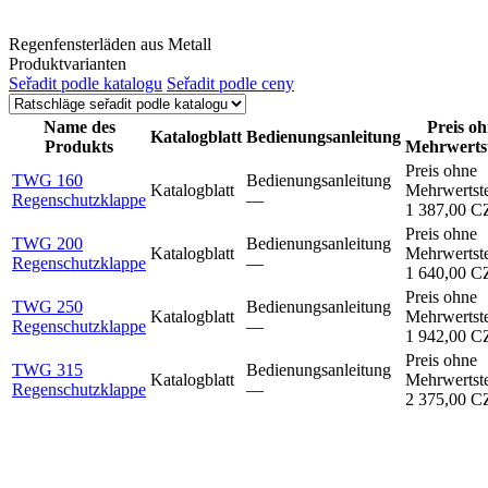
Regenfensterläden aus Metall
Produktvarianten
Seřadit podle katalogu
Seřadit podle ceny
Name des
Preis o
Katalogblatt
Bedienungsanleitung
Produkts
Mehrwerts
Preis ohne
TWG 160
Bedienungsanleitung
Katalogblatt
Mehrwertst
Regenschutzklappe
–⁠–⁠
1 387,00 
Preis ohne
TWG 200
Bedienungsanleitung
Katalogblatt
Mehrwertst
Regenschutzklappe
–⁠–⁠
1 640,00 
Preis ohne
TWG 250
Bedienungsanleitung
Katalogblatt
Mehrwertst
Regenschutzklappe
–⁠–⁠
1 942,00 
Preis ohne
TWG 315
Bedienungsanleitung
Katalogblatt
Mehrwertst
Regenschutzklappe
–⁠–⁠
2 375,00 