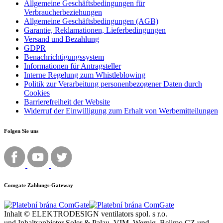
Allgemeine Geschäftsbedingungen für
Verbraucherbeziehungen
Allgemeine Geschäftsbedingungen (AGB)
Garantie, Reklamationen, Lieferbedingungen
Versand und Bezahlung
GDPR
Benachrichtigungssystem
Informationen für Antragsteller
Interne Regelung zum Whistleblowing
Politik zur Verarbeitung personenbezogener Daten durch
Cookies
Barrierefreiheit der Website
Widerruf der Einwilligung zum Erhalt von Werbemitteilungen
Folgen Sie uns
Comgate Zahlungs-Gateway
Inhalt © ELEKTRODESIGN ventilators spol. s r.o.
und Inhaltsanbieter Soler & Palau, VIM, Wernig, Belimo CZ und