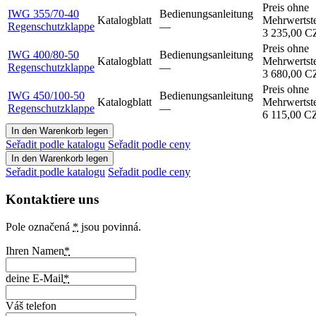
Preis ohne
IWG 355/70-40
Bedienungsanleitung
Katalogblatt
Mehrwertst
Regenschutzklappe
–⁠–⁠
3 235,00 
Preis ohne
IWG 400/80-50
Bedienungsanleitung
Katalogblatt
Mehrwertst
Regenschutzklappe
–⁠–⁠
3 680,00 
Preis ohne
IWG 450/100-50
Bedienungsanleitung
Katalogblatt
Mehrwertst
Regenschutzklappe
–⁠–⁠
6 115,00 
Seřadit podle katalogu
Seřadit podle ceny
Seřadit podle katalogu
Seřadit podle ceny
Kontaktiere uns
Pole označená
*
jsou povinná.
Ihren Namen
*
deine E-Mail
*
Váš telefon