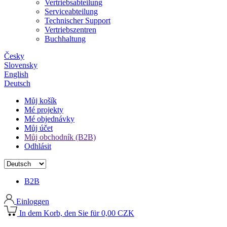
Vertriebsabteilung
Serviceabteilung
Technischer Support
Vertriebszentren
Buchhaltung
Česky
Slovensky
English
Deutsch
Můj košík
Mé projekty
Mé objednávky
Můj účet
Můj obchodník (B2B)
Odhlásit
B2B
Einloggen
In dem Korb, den Sie für 0,00 CZK