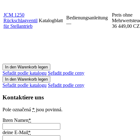
JCM 1250
Preis ohne
Bedienungsanleitung
Rückschlagventil
Katalogblatt
Mehrwertsteu
–⁠–⁠
für Stellantrieb
36 449,00 C
Seřadit podle katalogu
Seřadit podle ceny
Seřadit podle katalogu
Seřadit podle ceny
Kontaktiere uns
Pole označená
*
jsou povinná.
Ihren Namen
*
deine E-Mail
*