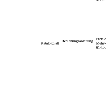
Preis 
Bedienungsanleitung
Katalogblatt
Mehrw
–⁠–⁠
614,0