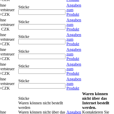
ohne
Angaben
Stücke
ertsteuer
zum
0 CZK
Produkt
ohne
Angaben
Stücke
ertsteuer
zum
0 CZK
Produkt
ohne
Angaben
Stücke
ertsteuer
zum
0 CZK
Produkt
ohne
Angaben
Stücke
ertsteuer
zum
0 CZK
Produkt
ohne
Angaben
Stücke
ertsteuer
zum
0 CZK
Produkt
ohne
Angaben
Stücke
ertsteuer
zum
0 CZK
Produkt
Waren können
Stücke
nicht über das
Waren können nicht bestellt
Internet bestellt
werden
werden.
ohne
Waren können nicht über das
Angaben
Kontaktieren Sie