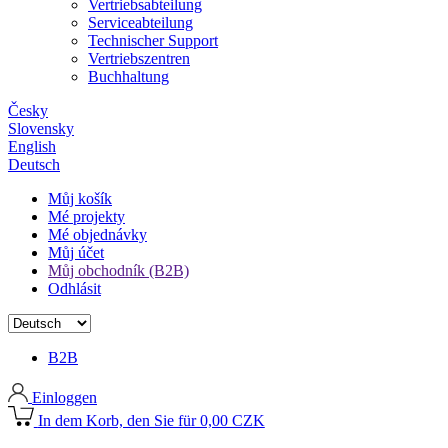
Vertriebsabteilung
Serviceabteilung
Technischer Support
Vertriebszentren
Buchhaltung
Česky
Slovensky
English
Deutsch
Můj košík
Mé projekty
Mé objednávky
Můj účet
Můj obchodník (B2B)
Odhlásit
B2B
Einloggen
In dem Korb, den Sie für 0,00 CZK